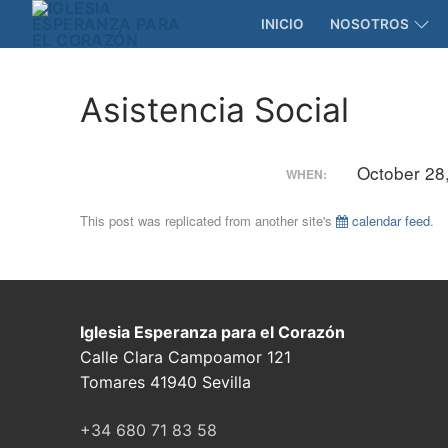
Skip
INICIO
NOSOTROS
to
content
Asistencia Social
October 28
WHEN:
This post was replicated from another site's
calendar feed
.
Iglesia Esperanza para el Corazón
Calle Clara Campoamor 121
Tomares 41940 Sevilla
+34 680 71 83 58