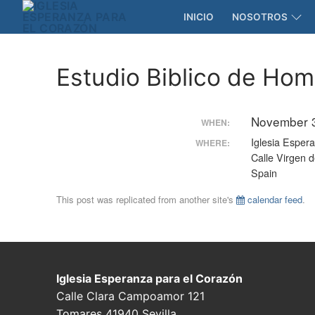
Skip
INICIO
NOSOTROS
to
content
Estudio Biblico de Ho
November 3
WHEN:
Iglesia Esper
WHERE:
Calle Virgen d
Spain
This post was replicated from another site's
calendar feed
.
Iglesia Esperanza para el Corazón
Calle Clara Campoamor 121
Tomares 41940 Sevilla