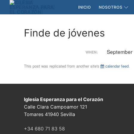
Skip
INICIO
NOSOTROS
to
content
Finde de jóvenes
September 
WHEN:
This post was replicated from another site's
calendar feed
.
Iglesia Esperanza para el Corazón
Calle Clara Campoamor 121
Tomares 41940 Sevilla
+34 680 71 83 58