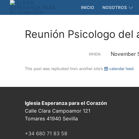
Skip
INICIO
NOSOTROS
to
content
Reunión Psicologo del
November 5
WHEN:
This post was replicated from another site's
calendar feed
.
Iglesia Esperanza para el Corazón
Calle Clara Campoamor 121
Tomares 41940 Sevilla
+34 680 71 83 58