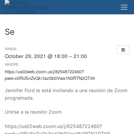
Skip
to
content
Se
WHEN:
October 29, 2021 @ 18:00 – 21:00
WHERE:
https://us02web.zoom.us/j/82548722460?
pwd=c0RUSnZvQk1Iazl3b0Vwa1N3RTN2QT09
Jennifer Ford le está invitando a una reunión de Zoom
programada.
Unirse a la reunión Zoom
https://us02web.zoom.us/j/82548722460?
pwd=c0RUSnZvQk1Iazl3b0Vwa1N3RTN2QT09