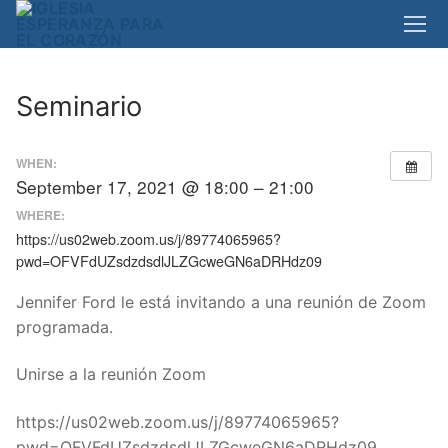
Skip
to
content
Seminario
WHEN:
September 17, 2021 @ 18:00 – 21:00
WHERE:
https://us02web.zoom.us/j/89774065965?
pwd=OFVFdUZsdzdsdlJLZGcweGN6aDRHdz09
Jennifer Ford le está invitando a una reunión de Zoom
programada.
Unirse a la reunión Zoom
https://us02web.zoom.us/j/89774065965?
pwd=OFVFdUZsdzdsdlJLZGcweGN6aDRHdz09